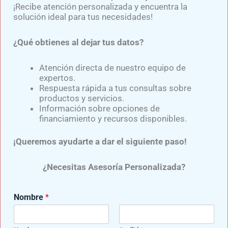
Experto en el diseño y confección de diversas prótesis para
¡Recibe atención personalizada y encuentra la
miembro superior y prótesis para miembro inferior,
solución ideal para tus necesidades!
elaboradas con componentes de última generación y de
reconocidas marcas como: Ottobock, Ossur, Oandp, Willow
¿Qué obtienes al dejar tus datos?
Wood, entre otras.
Atención directa de nuestro equipo de
expertos.
Respuesta rápida a tus consultas sobre
ANTERIOR
SIGUIENTE
productos y servicios.
Información sobre opciones de
financiamiento y recursos disponibles.
¡Queremos ayudarte a dar el siguiente paso!
Entradas relacionadas
¿Necesitas Asesoría Personalizada?
Nombre
*
¿CÓMO FUNCIONA UNA PRÓTESIS