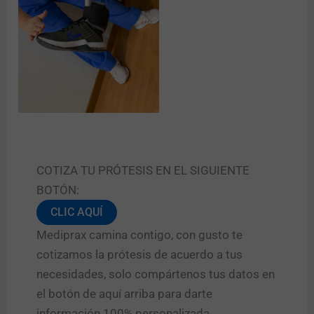
n
d
o
?
d
o
Enviar
n
d
e
COTIZA TU PRÓTESIS EN EL SIGUIENTE
BOTÓN:
CLIC AQUÍ
Mediprax camina contigo, con gusto te
cotizamos la prótesis de acuerdo a tus
necesidades, solo compártenos tus datos en
el botón de aquí arriba para darte
información 100% personalizada.