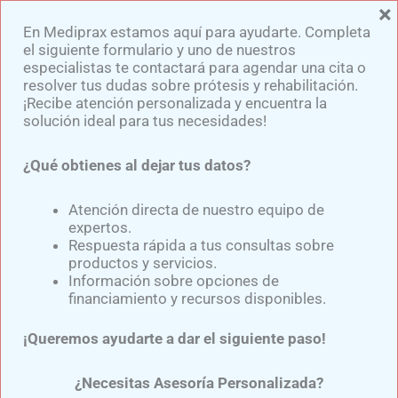
×
Ir
En Mediprax estamos aquí para ayudarte. Completa
al
el siguiente formulario y uno de nuestros
contenido
especialistas te contactará para agendar una cita o
resolver tus dudas sobre prótesis y rehabilitación.
¡Recibe atención personalizada y encuentra la
solución ideal para tus necesidades!
¿Qué obtienes al dejar tus datos?
Socket Transtibial
Personalizado: Innovación
Atención directa de nuestro equipo de
expertos.
en Prótesis de Pierna
Respuesta rápida a tus consultas sobre
productos y servicios.
Información sobre opciones de
financiamiento y recursos disponibles.
Por
Samuel Medina
/
enero 29, 2025
¡Queremos ayudarte a dar el siguiente paso!
Descubre cómo es el
socket transtibial
personalizado
¿Necesitas Asesoría Personalizada?