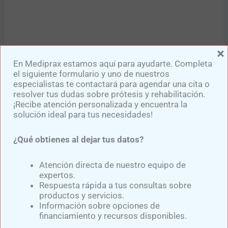
×
En Mediprax estamos aquí para ayudarte. Completa
el siguiente formulario y uno de nuestros
especialistas te contactará para agendar una cita o
resolver tus dudas sobre prótesis y rehabilitación.
¡Recibe atención personalizada y encuentra la
solución ideal para tus necesidades!
¿Qué obtienes al dejar tus datos?
Samuel Medina
Atención directa de nuestro equipo de
Experto en el diseño y confección de diversas prótesis para
expertos.
miembro superior y prótesis para miembro inferior,
Respuesta rápida a tus consultas sobre
elaboradas con componentes de última generación y de
productos y servicios.
reconocidas marcas como: Ottobock, Ossur, Oandp, Willow
Información sobre opciones de
Wood, entre otras.
financiamiento y recursos disponibles.