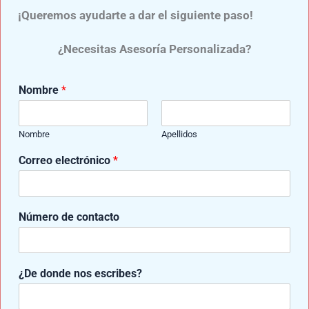
¡Queremos ayudarte a dar el siguiente paso!
ANTERIOR
SIGUIENTE
¿Necesitas Asesoría Personalizada?
Nombre
*
Entradas relacionadas
Nombre
Apellidos
Correo electrónico
*
d
Generalidades De Las Prótesis De
Número de contacto
o
Brazo
n
d
Dejar un comentario
/
Prótesis de Brazo
/ Por
Samuel
e
¿De donde nos escribes?
Medina
n
o
s