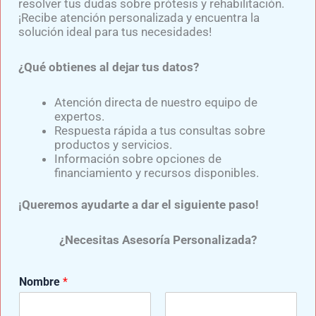
resolver tus dudas sobre prótesis y rehabilitación.
UNIDOS”​
¡Recibe atención personalizada y encuentra la
solución ideal para tus necesidades!
Movimiento Mediprax. Para formar parte de
este movimiento solo dale clic al botón
¿Qué obtienes al dejar tus datos?
“GRUPO DE APOYO” .​
Atención directa de nuestro equipo de
Visita nuestras redes sociales y no te pierdas
expertos.
Respuesta rápida a tus consultas sobre
ningún detalle de nuestras publicaciones:
productos y servicios.
Información sobre opciones de
financiamiento y recursos disponibles.
¡Queremos ayudarte a dar el siguiente paso!
¿Necesitas Asesoría Personalizada?
N
Nombre
*
o
m