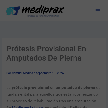
Ir
al
contenido
Prótesis Provisional En
Amputados De Pierna
Por
Samuel Medina
/
septiembre 10, 2024
La
prótesis provisional en amputados de pierna
es
fundamental para aquellos que están comenzando
su proceso de rehabilitación tras una amputación.
En
Mediprax México
, con más de 15 años de