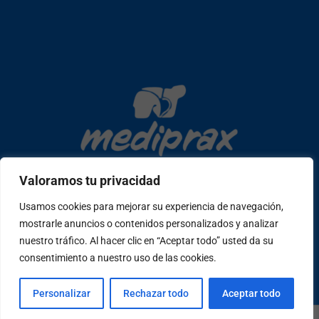
Valoramos tu privacidad
Usamos cookies para mejorar su experiencia de navegación,
Copyright © 2026 mediprax | Web confeccionada en Sastrería
mostrarle anuncios o contenidos personalizados y analizar
nuestro tráfico. Al hacer clic en “Aceptar todo” usted da su
Web
consentimiento a nuestro uso de las cookies.
W
F
I
T
P
Personalizar
Rechazar todo
Aceptar todo
h
a
n
i
e
a
c
s
k
o