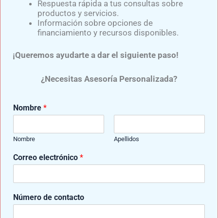
Respuesta rápida a tus consultas sobre
Visita nuestras redes sociales y no te pierdas
productos y servicios.
ningún detalle de nuestras publicaciones:
Información sobre opciones de
financiamiento y recursos disponibles.
¡Queremos ayudarte a dar el siguiente paso!
¿Necesitas Asesoría Personalizada?
Nombre
*
Nombre
Apellidos
También te puede interesar:​
Correo electrónico
*
¿Cómo funciona una prótesis
mioeléctrica?
d
5 PASOS PARA ELEGIR QUIÉN HARA TU
Número de contacto
e
PRÓTESIS
n