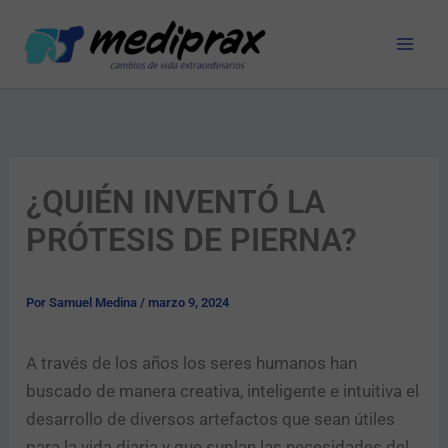
Ir
al
contenido
¿QUIÉN INVENTÓ LA
PRÓTESIS DE PIERNA?
Por
Samuel Medina
/
marzo 9, 2024
A través de los años los seres humanos han
buscado de manera creativa, inteligente e intuitiva el
desarrollo de diversos artefactos que sean útiles
para la vida diaria y que suplan las necesidades del