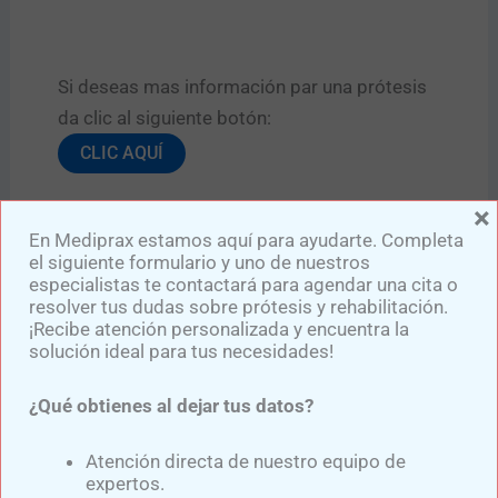
Si deseas mas información par una prótesis
da clic al siguiente botón:​
CLIC AQUÍ
×
En Mediprax estamos aquí para ayudarte. Completa
el siguiente formulario y uno de nuestros
GRUPO DE APOYO
especialistas te contactará para agendar una cita o
resolver tus dudas sobre prótesis y rehabilitación.
¡Recibe atención personalizada y encuentra la
UNETE AL GRUPO DE APOYO “AMPUTADOS
solución ideal para tus necesidades!
UNIDOS”​
Movimiento Mediprax. Para formar parte de
¿Qué obtienes al dejar tus datos?
este movimiento solo dale clic al botón
“GRUPO DE APOYO” .​
Atención directa de nuestro equipo de
expertos.