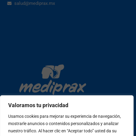
salud@mediprax.mx
Valoramos tu privacidad
Usamos cookies para mejorar su experiencia de navegación,
mostrarle anuncios o contenidos personalizados y analizar
Copyright © 2026 mediprax | Web confeccionada en Sastrería
nuestro tráfico. Al hacer clic en “Aceptar todo” usted da su
Web