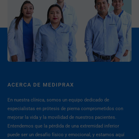
ACERCA DE MEDIPRAX
En nuestra clínica, somos un equipo dedicado de
especialistas en prótesis de pierna comprometidos con
mejorar la vida y la movilidad de nuestros pacientes.
Entendemos que la pérdida de una extremidad inferior
puede ser un desafío físico y emocional, y estamos aquí