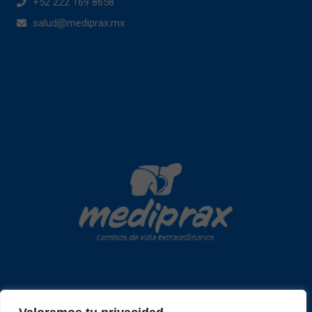
+52 222 169 8658
salud@mediprax.mx
Copyright © 2026 mediprax | Web confeccionada en Sastrería