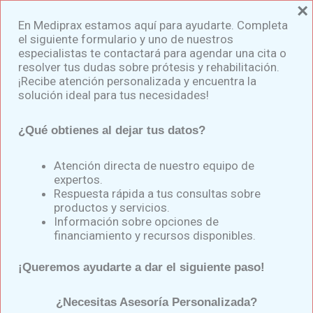
×
Ir
En Mediprax estamos aquí para ayudarte. Completa
al
el siguiente formulario y uno de nuestros
contenido
especialistas te contactará para agendar una cita o
resolver tus dudas sobre prótesis y rehabilitación.
¡Recibe atención personalizada y encuentra la
solución ideal para tus necesidades!
¿Qué obtienes al dejar tus datos?
Impacto del
Sedentarismo
Atención directa de nuestro equipo de
expertos.
Postamputación en la
Respuesta rápida a tus consultas sobre
productos y servicios.
Salud del Paciente
Información sobre opciones de
financiamiento y recursos disponibles.
Por
Samuel Medina
/
enero 31, 2025
¡Queremos ayudarte a dar el siguiente paso!
¿Necesitas Asesoría Personalizada?
Tras una amputación, es fundamental comenzar la