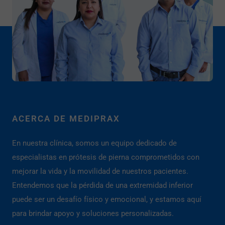
ACERCA DE MEDIPRAX
En nuestra clínica, somos un equipo dedicado de
especialistas en prótesis de pierna comprometidos con
mejorar la vida y la movilidad de nuestros pacientes.
Entendemos que la pérdida de una extremidad inferior
puede ser un desafío físico y emocional, y estamos aquí
para brindar apoyo y soluciones personalizadas.