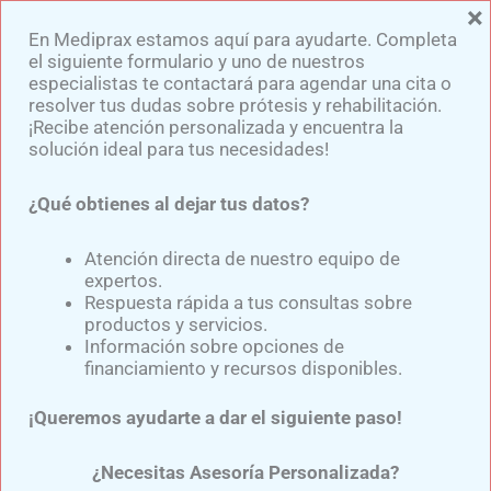
×
Ir
En Mediprax estamos aquí para ayudarte. Completa
al
el siguiente formulario y uno de nuestros
contenido
especialistas te contactará para agendar una cita o
resolver tus dudas sobre prótesis y rehabilitación.
¡Recibe atención personalizada y encuentra la
solución ideal para tus necesidades!
¿Qué obtienes al dejar tus datos?
Tipos de fundas
cosméticas para prótesis
Atención directa de nuestro equipo de
expertos.
de brazo: Estética y
Respuesta rápida a tus consultas sobre
productos y servicios.
funcionalidad para una
Información sobre opciones de
financiamiento y recursos disponibles.
mejor calidad de vida
¡Queremos ayudarte a dar el siguiente paso!
Por
Samuel Medina
/
octubre 6, 2024
¿Necesitas Asesoría Personalizada?