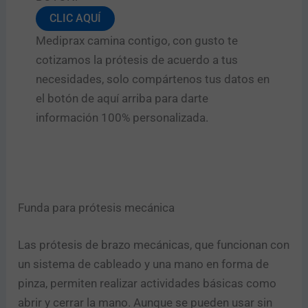
N
CLIC AQUÍ
o
m
Mediprax camina contigo, con gusto te
b
cotizamos la prótesis de acuerdo a tus
r
e
necesidades, solo compártenos tus datos en
Enviar
el botón de aquí arriba para darte
información 100% personalizada.
Funda para prótesis mecánica
Las prótesis de brazo mecánicas, que funcionan con
un sistema de cableado y una mano en forma de
pinza, permiten realizar actividades básicas como
abrir y cerrar la mano. Aunque se pueden usar sin