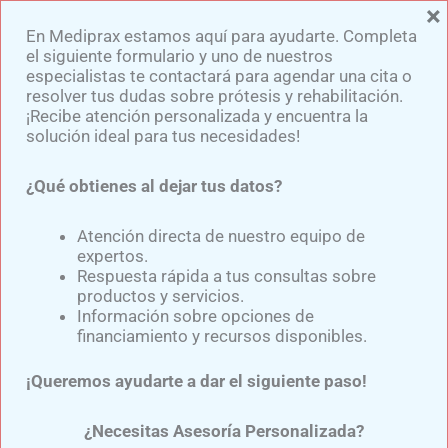
×
Ir
En Mediprax estamos aquí para ayudarte. Completa
al
el siguiente formulario y uno de nuestros
contenido
especialistas te contactará para agendar una cita o
resolver tus dudas sobre prótesis y rehabilitación.
¡Recibe atención personalizada y encuentra la
solución ideal para tus necesidades!
¿Qué obtienes al dejar tus datos?
Actividades Avanzadas Con
Rodilla Protésica Mecánica
Atención directa de nuestro equipo de
expertos.
Respuesta rápida a tus consultas sobre
productos y servicios.
Por
Samuel Medina
/
julio 5, 2025
Información sobre opciones de
financiamiento y recursos disponibles.
El uso de
una rodilla protésica mecánica
no solo
¡Queremos ayudarte a dar el siguiente paso!
permite realizar actividades básicas, sino que
también facilita una mayor independencia con el
¿Necesitas Asesoría Personalizada?
tiempo. Los pacientes que logran adaptarse