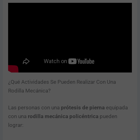
Enviar
¿Qué Actividades Se Pueden Realizar Con Una
Rodilla Mecánica?
Las personas con una
prótesis de pierna
equipada
con una
rodilla mecánica policéntrica
pueden
lograr: