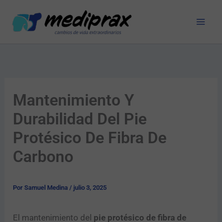
Ir
al
contenido
Mantenimiento Y
Durabilidad Del Pie
Protésico De Fibra De
Carbono
Por
Samuel Medina
/
julio 3, 2025
El mantenimiento del
pie protésico de fibra de