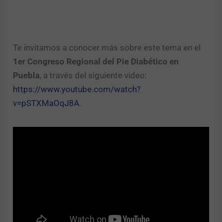
Te invitamos a conocer más sobre este tema en el
1er Congreso Regional del Pie Diabético en
Puebla
, a través del siguiente video:
https://www.youtube.com/watch?
v=pSTXMaOqJ8A
.