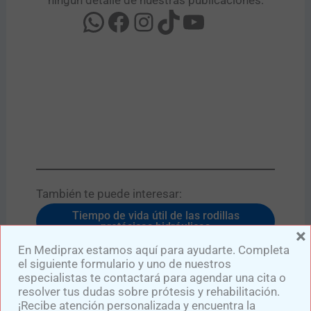
ningún detalle de nuestras publicaciones:
También te puede interesar:​
Tiempo de vida útil de las rodillas
protésicas hidráulicas
×
En Mediprax estamos aquí para ayudarte. Completa
Soluciones para un muñón delgado en
prótesis transtibial
el siguiente formulario y uno de nuestros
especialistas te contactará para agendar una cita o
resolver tus dudas sobre prótesis y rehabilitación.
¡Recibe atención personalizada y encuentra la