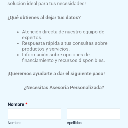
solución ideal para tus necesidades!
¿Qué obtienes al dejar tus datos?
Atención directa de nuestro equipo de
expertos.
Respuesta rápida a tus consultas sobre
productos y servicios.
Información sobre opciones de
financiamiento y recursos disponibles.
¡Queremos ayudarte a dar el siguiente paso!
¿Necesitas Asesoría Personalizada?
Samuel Medina
Experto en el diseño y confección de diversas prótesis para
Nombre
*
miembro superior y prótesis para miembro inferior,
elaboradas con componentes de última generación y de
reconocidas marcas como: Ottobock, Ossur, Oandp, Willow
Nombre
Apellidos
Wood, entre otras.