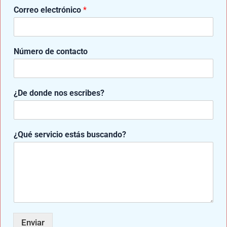
Correo electrónico
*
ANTERIOR
SIGUIENTE
N
Número de contacto
ú
m
e
r
¿De donde nos escribes?
Entradas relacionadas
o
¿
D
e
¿Qué servicio estás buscando?
d
e
Enviar