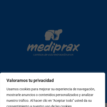
Copyright © 2026 mediprax | Web confeccionada en Sastrería
Valoramos tu privacidad
Web
Usamos cookies para mejorar su experiencia de navegación,
mostrarle anuncios o contenidos personalizados y analizar
W
F
I
T
P
h
a
n
i
e
nuestro tráfico. Al hacer clic en “Aceptar todo” usted da su
a
c
s
k
o
consentimiento a nuestro uso de las cookies.