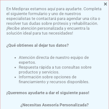
×
Ir
En Mediprax estamos aquí para ayudarte. Completa
al
el siguiente formulario y uno de nuestros
contenido
especialistas te contactará para agendar una cita o
resolver tus dudas sobre prótesis y rehabilitación.
¡Recibe atención personalizada y encuentra la
solución ideal para tus necesidades!
¿Qué obtienes al dejar tus datos?
Adaptarse A Una Prótesis
De Pierna: Superando
Atención directa de nuestro equipo de
expertos.
Retos Físicos Y
Respuesta rápida a tus consultas sobre
productos y servicios.
Emocionales
Información sobre opciones de
financiamiento y recursos disponibles.
Por
Samuel Medina
/
julio 11, 2025
¡Queremos ayudarte a dar el siguiente paso!
¿Necesitas Asesoría Personalizada?
Adaptarse A Una Prótesis De Pierna
: Superando