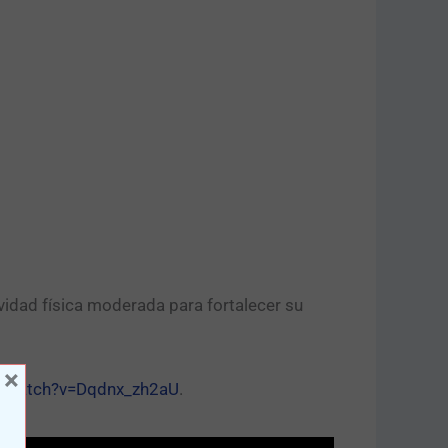
vidad física moderada para fortalecer su
×
m/watch?v=Dqdnx_zh2aU
.