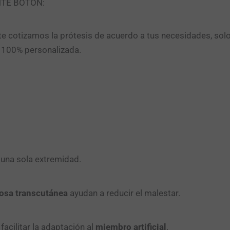
NTE BOTÓN:
e cotizamos la prótesis de acuerdo a tus necesidades, sol
n 100% personalizada.
 una sola extremidad.
iosa transcutánea
ayudan a reducir el malestar.
cilitar la adaptación al
miembro artificial
.