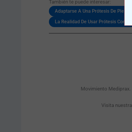
También te puede interesar:​
Adaptarse A Una Prótesis De Pierna
La Realidad De Usar Prótesis Con Fi
Movimiento Mediprax. P
Visita nuestr