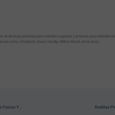
ión de diversas prótesis para miembro superior y prótesis para miembro i
arcas como: Ottobock, Ossur, Oandp, Willow Wood, entre otras.
Adaptarse A Una Prótesis De Pierna: Superando Retos Físicos Y Emocionales
Rodillas P