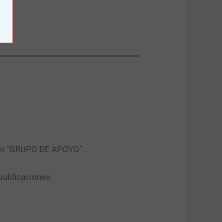
tón “GRUPO DE APOYO” .​
publicaciones: