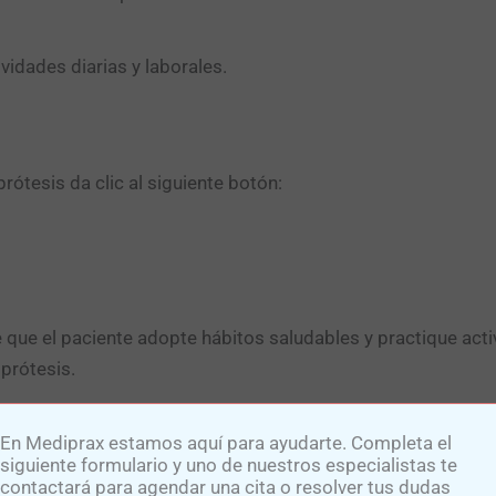
vidades diarias y laborales.
ótesis da clic al siguiente botón:​
que el paciente adopte hábitos saludables y practique acti
 prótesis.
d con una prótesis en este video:
https://www.youtube.co
En Mediprax estamos aquí para ayudarte. Completa el
siguiente formulario y uno de nuestros especialistas te
contactará para agendar una cita o resolver tus dudas