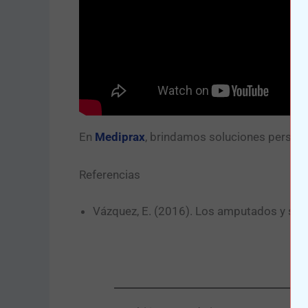
En
Mediprax
, brindamos soluciones personal
Referencias
Vázquez, E. (2016). Los amputados y su r