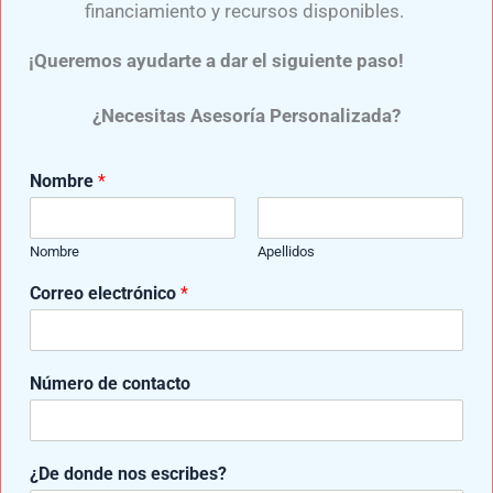
financiamiento y recursos disponibles.
¡Queremos ayudarte a dar el siguiente paso!
¿Necesitas Asesoría Personalizada?
Nombre
*
Samuel Medina
Nombre
Apellidos
Experto en el diseño y confección de diversas prótesis para
Correo electrónico
*
miembro superior y prótesis para miembro inferior,
elaboradas con componentes de última generación y de
reconocidas marcas como: Ottobock, Ossur, Oandp, Willow
Wood, entre otras.
Número de contacto
e
¿De donde nos escribes?
ANTERIOR
SIGUIENTE
s