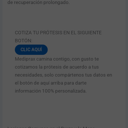
n
de recuperación prolongado.
i
c
o
COTIZA TU PRÓTESIS EN EL SIGUIENTE
Enviar
BOTÓN:
CLIC AQUÍ
Mediprax camina contigo, con gusto te
cotizamos la prótesis de acuerdo a tus
necesidades, solo compártenos tus datos en
el botón de aquí arriba para darte
información 100% personalizada.