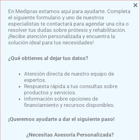
×
Ir
En Mediprax estamos aquí para ayudarte. Completa
al
el siguiente formulario y uno de nuestros
contenido
especialistas te contactará para agendar una cita o
resolver tus dudas sobre prótesis y rehabilitación.
¡Recibe atención personalizada y encuentra la
solución ideal para tus necesidades!
¿Qué obtienes al dejar tus datos?
Tratamiento con Férulas
para Brazo y Mano: Una
Atención directa de nuestro equipo de
expertos.
Solución Eficaz
Respuesta rápida a tus consultas sobre
productos y servicios.
Información sobre opciones de
financiamiento y recursos disponibles.
Por
Samuel Medina
/
septiembre 12, 2024
¡Queremos ayudarte a dar el siguiente paso!
El
tratamiento con férulas para brazo y mano
es
una opción altamente efectiva y recomendada para
¿Necesitas Asesoría Personalizada?