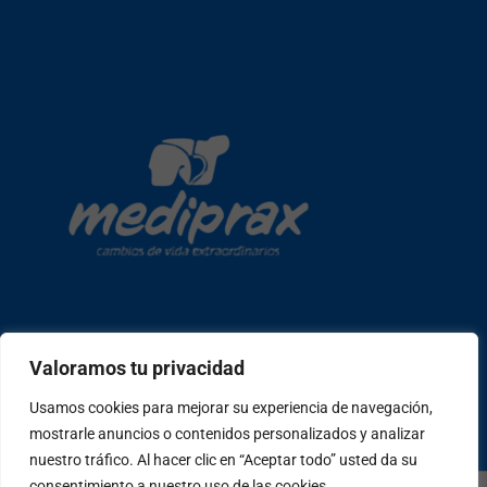
Copyright © 2026 mediprax | Web confeccionada en Sastrería
Valoramos tu privacidad
Web
Usamos cookies para mejorar su experiencia de navegación,
mostrarle anuncios o contenidos personalizados y analizar
W
F
I
T
P
h
a
n
i
e
nuestro tráfico. Al hacer clic en “Aceptar todo” usted da su
a
c
s
k
o
consentimiento a nuestro uso de las cookies.