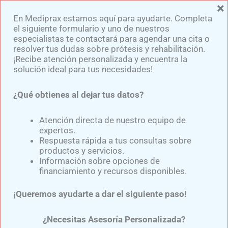
×
Ir
En Mediprax estamos aquí para ayudarte. Completa
al
el siguiente formulario y uno de nuestros
contenido
especialistas te contactará para agendar una cita o
resolver tus dudas sobre prótesis y rehabilitación.
¡Recibe atención personalizada y encuentra la
solución ideal para tus necesidades!
¿Qué obtienes al dejar tus datos?
Socket Blando de Pelite vs
Liner: ¿Cuál es la Mejor
Atención directa de nuestro equipo de
expertos.
Opción?
Respuesta rápida a tus consultas sobre
productos y servicios.
Información sobre opciones de
financiamiento y recursos disponibles.
Por
Samuel Medina
/
septiembre 25, 2024
¡Queremos ayudarte a dar el siguiente paso!
Al elegir una prótesis de pierna, es fundamental
conocer los diferentes componentes que la
¿Necesitas Asesoría Personalizada?